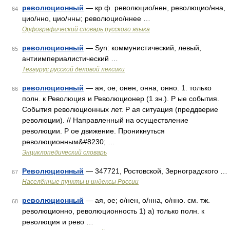
революционный
— кр.ф. революцио/нен, революцио/нна,
64
цио/нно, цио/нны; революцио/ннее …
Орфографический словарь русского языка
революционный
— Syn: коммунистический, левый,
65
антиимпериалистический …
Тезаурус русской деловой лексики
революционный
— ая, ое; онен, онна, онно. 1. только
66
полн. к Революция и Революционер (1 зн.). Р ые события.
События революционных лет. Р ая ситуация (преддверие
революции). // Направленный на осуществление
революции. Р ое движение. Проникнуться
революционным&#8230; …
Энциклопедический словарь
Революционный
— 347721, Ростовской, Зерноградского …
67
Населённые пункты и индексы России
революционный
— ая, ое; о/нен, о/нна, о/нно. см. тж.
68
революционно, революционность 1) а) только полн. к
революция и рево …