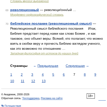
Словарь многих выражений
революционный
— революци/онн/ый …
69
Морфемно-орфографический словарь
библейское послание (революционный смысл)
—
70
Революционный смысл библейского послания Итак,
Библия предстает перед нами как слово Божие , и как
таковое, оно объект веры. Всякий, кто полагает, что можно
взять в скобки веру и прочесть Библию взглядом ученого,
как это возможно по отношению …
Западная философия от истоков до наших дней
Страницы
←
Предыдущая
Следующая
→
1
2
3
4
5
6
7
8
9
10
11
12
13
© Академик, 2000-2026
18+
Обратная связь:
Техподдержка
,
Реклама на сайте
👣 Путешествия